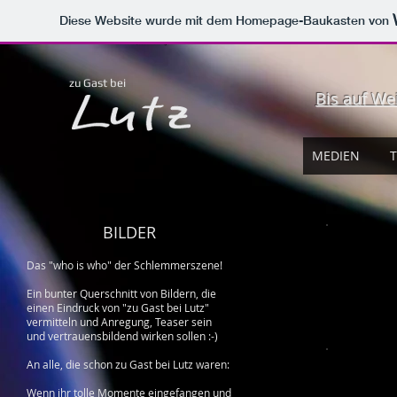
Diese Website wurde mit dem Homepage-Baukasten von
supper club stuttgart
private dining stuttgart
was tun am wochenende stuttgart
lecker essen stuttgart
zu Gast bei
Bis auf We
MEDIEN
T
BILDER
Das "who is who" der Schlemmerszene!
Ein bunter Querschnitt von Bildern, die
einen Eindruck von "zu Gast bei Lutz"
vermitteln und Anregung, Teaser sein
und vertrauensbildend wirken sollen :-)
An alle, die schon zu Gast bei Lutz waren:
Wenn ihr tolle Momente eingefangen und