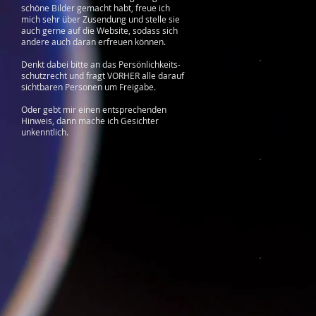
schöne Bilder gemacht habt, freue ich
mich sehr über Zusendung und stelle sie
auch gerne auf die Website, sodass sich
andere auch daran erfreuen können.
Denkt dabei bitte an das Persönlichkeits-
schutzrecht und fragt VORHER alle darauf
sichtbaren Personen um Freigabe.
Oder gebt mir einen entsprechenden
Hinweis, dann mache ich Gesichter
unkenntlich.