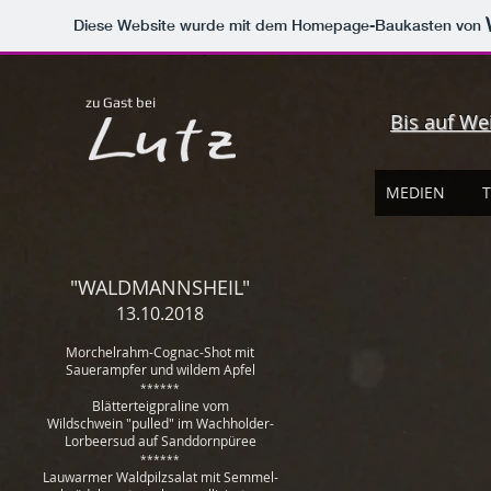
Diese Website wurde mit dem Homepage-Baukasten von
supper club stuttgart
private dining stuttgart
was tun am wochenende stuttgart
lecker essen stuttgart
zu Gast bei
Bis auf We
MEDIEN
T
"WALDMANNSHEIL"
13.10.2018
Morchelrahm-Cognac-Shot mit
Sauerampfer und wildem Apfel
******
Blätterteigpraline vom
Wildschwein
"pulled" im Wachholder-
Lorbeersud auf Sanddornpüree
******
Lauwarmer Waldpilzsalat mit Semmel-