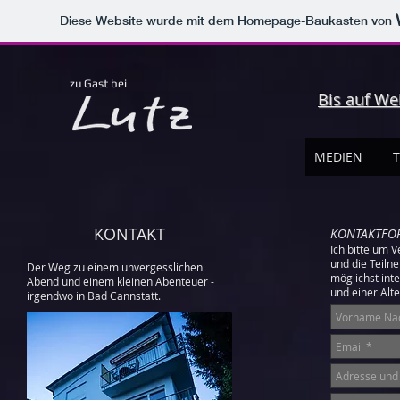
Diese Website wurde mit dem Homepage-Baukasten von
supper club stuttgart
private dining stuttgart
was tun am wochenende stuttgart
lecker essen stuttgart
zu Gast bei
Bis auf We
MEDIEN
T
KONTAKT
KONTAKTFO
Ich bitte um 
und die Teiln
Der Weg zu einem unvergesslichen
möglichst int
Abend und einem kleinen Abenteuer -
und einer Alt
irgendwo in Bad Cannstatt.