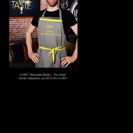
© SAT.1 / Benedikt Müller - „The Taste“
immer mittwochs, um 20:15 Uhr in SAT.1