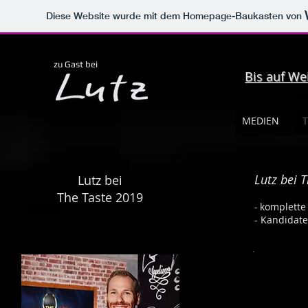
Diese Website wurde mit dem Homepage-Baukasten von
supper club stuttgart
private dining stuttgart
was tun am wochenende stuttgart
lecker essen stuttgart
zu Gast bei
Bis auf We
MEDIEN
T
Lutz bei 
Lutz bei
The Taste 2019
-
komplette
- Kandida