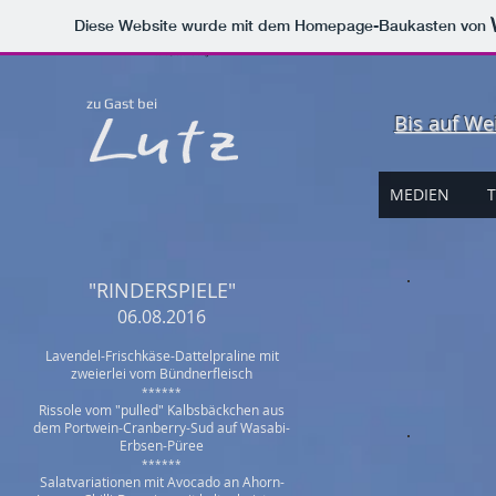
Diese Website wurde mit dem Homepage-Baukasten von
supper club stuttgart
private dining stuttgart
was tun am wochenende stuttgart
lecker essen stuttgart
zu Gast bei
Bis auf We
MEDIEN
T
"RINDERSPIELE"
06.08.2016
Lavendel-Frischkäse-Dattelpraline mit
zweierlei vom Bündnerfleisch
******
Rissole vom "pulled" Kalbsbäckchen aus
dem Portwein-Cranberry-Sud auf Wasabi-
Erbsen-Püree
******
Salatvariationen mit Avocado an Ahorn-